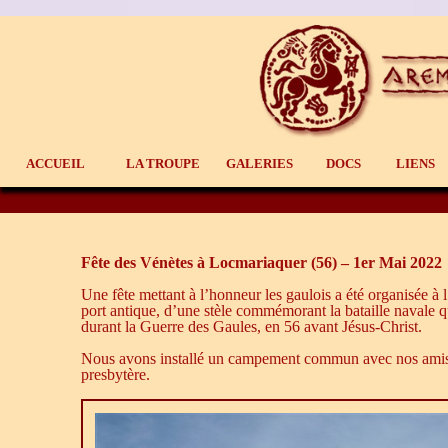
Aller
Aller
Un site utilisant WordPress
au
au
contenu
contenu
principal
secondaire
Aremorica
Menu
ACCUEIL
LA TROUPE
GALERIES
DOCS
LIENS
principal
Fête des Vénètes à Locmariaquer (56) – 1er Mai 2022
Une fête mettant à l’honneur les gaulois a été organisée à l
port antique, d’une stèle commémorant la bataille navale
durant la Guerre des Gaules, en 56 avant Jésus-Christ.
Nous avons installé un campement commun avec nos amis d
presbytère.