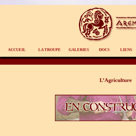
Aller
Un site utilisant WordPress
au
contenu
principal
Aremorica
Menu
ACCUEIL
LA TROUPE
GALERIES
DOCS
LIENS
principal
L’Agriculture